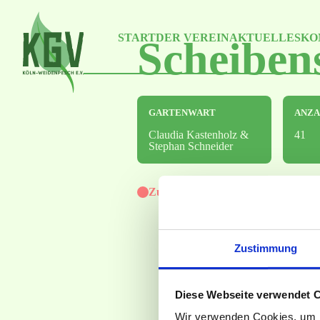
Skip
to
the
START
DER VEREIN
AKTUELLES
KO
content
Scheiben
GARTENWART
ANZA
Claudia Kastenholz &
41
Stephan Schneider
Zurzeit keine freien Gärten verfüg
Zustimmung
Diese Webseite verwendet 
Wir verwenden Cookies, um I