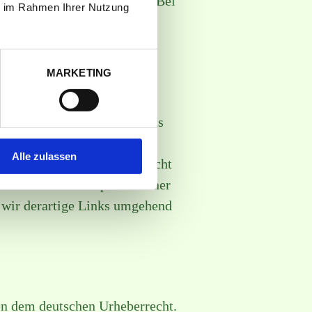
n Rechtsverletzung möglich. Bei
ie im Rahmen Ihrer Nutzung
ehend entfernen.
MARKETING
nen Einfluss haben. Deshalb
r verlinkten Seiten ist stets
n wurden zum Zeitpunkt der
Alle zulassen
Zeitpunkt der Verlinkung nicht
e konkrete Anhaltspunkte einer
 wir derartige Links umgehend
gen dem deutschen Urheberrecht.