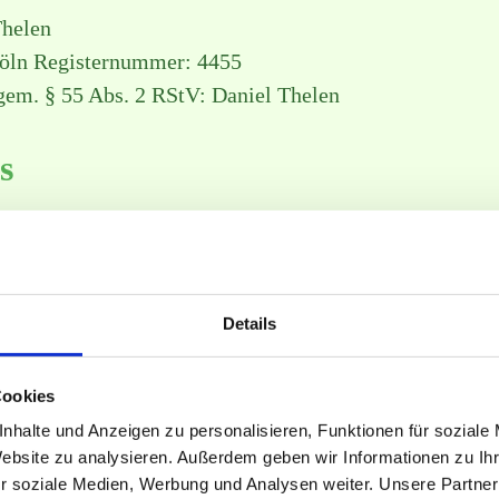
Thelen
Köln Registernummer: 4455
gem. § 55 Abs. 2 RStV: Daniel Thelen
s
n mit größter Sorgfalt erstellt. Für die Richtigkeit, Vo
Details
ne Gewähr übernehmen. Als Diensteanbieter sind wir g
 den allgemeinen Gesetzen verantwortlich. Nach den §§
Cookies
erpflichtet, übermittelte oder gespeicherte fremde Inf
nhalte und Anzeigen zu personalisieren, Funktionen für soziale
e auf eine rechtswidrige Tätigkeit hinweisen. Verpflic
Website zu analysieren. Außerdem geben wir Informationen zu I
rmationen nach den allgemeinen Gesetzen bleiben hier
r soziale Medien, Werbung und Analysen weiter. Unsere Partner