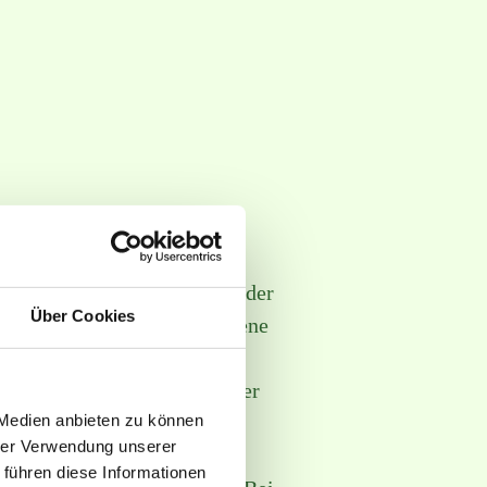
llständigkeit und Aktualität der
Über Cookies
emäß § 7 Abs.1 TMG für eigene
 8 bis 10 TMG sind wir als
ormationen zu überwachen oder
 Medien anbieten zu können
htungen zur Entfernung oder
hrer Verwendung unserer
von unberührt. Eine
 führen diese Informationen