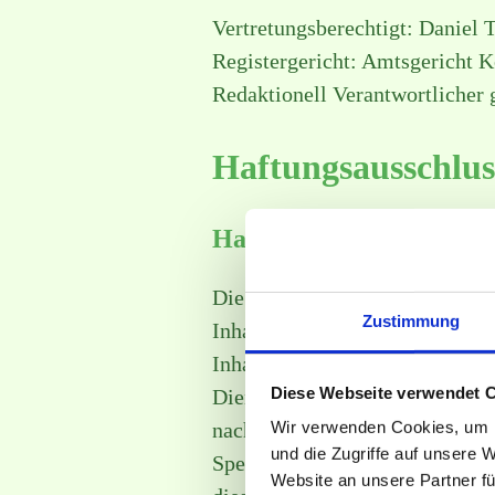
Vertretungsberechtigt: Daniel 
Registergericht: Amtsgericht 
Redaktionell Verantwortlicher 
Haftungsausschlus
Haftung für Inhalte
Die Inhalte unserer Seiten wurde
Zustimmung
Inhalte können wir jedoch kei
Inhalte auf diesen Seiten nach
Diese Webseite verwendet 
Diensteanbieter jedoch nicht v
Wir verwenden Cookies, um I
nach Umständen zu forschen, di
und die Zugriffe auf unsere 
Sperrung der Nutzung von Info
Website an unsere Partner fü