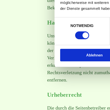
diesbezügliche Haftung ist jed
möglicherweise mit weiteren
Bekanntwerden von entsprechen
der Dienste gesammelt habe
Einwilligungsauswahl
Haftung für Links
NOTWENDIG
Unser Angebot enthält Links zu
können wir für diese fremden In
der jeweilige Anbieter oder Be
Ablehnen
Verlinkung auf mögliche Rechts
erkennbar. Eine permanente inha
Rechtsverletzung nicht zumutb
entfernen.
Urheberrecht
Die durch die Seitenbetreiber 