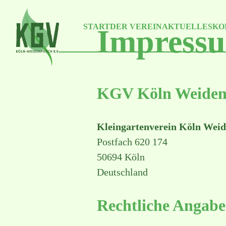
Skip
to
the
START
DER VEREIN
AKTUELLES
KO
content
Impress
KGV Köln Weidenp
Kleingartenverein
Köln Weid
Postfach 620 174
50694 Köln
Deutschland
Rechtliche Angab