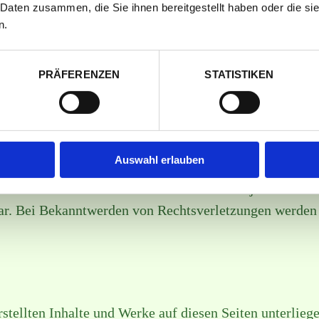
och erst ab dem Zeitpunkt der Kenntnis einer konkrete
 Daten zusammen, die Sie ihnen bereitgestellt haben oder die s
den Rechtsverletzungen werden wir diese Inhalte umg
n.
PRÄFERENZEN
STATISTIKEN
 externen Webseiten Dritter, auf deren Inhalte wir kei
halte auch keine Gewähr übernehmen. Für die Inhalte de
treiber der Seiten verantwortlich. Die verlinkten Seite
Auswahl erlauben
verstöße überprüft. Rechtswidrige Inhalte waren zum 
ltliche Kontrolle der verlinkten Seiten ist jedoch ohn
ar. Bei Bekanntwerden von Rechtsverletzungen werden
erstellten Inhalte und Werke auf diesen Seiten unterlie