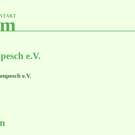
NTAKT
um
esch e.V.
enpesch e.V.
en