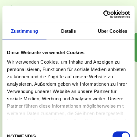
Skip
to
the
content
Ginsterpfad
MENÜ
Zustimmung
Details
Über Cookies
GARTENWART
ANZAHL
WASSERANSCHLUSS
GÄRTEN
Kurt Klabuhn
Ja
Diese Webseite verwendet Cookies
3
Wir verwenden Cookies, um Inhalte und Anzeigen zu
personalisieren, Funktionen für soziale Medien anbieten
Zurzeit keine freien Gärten verfügbar
zu können und die Zugriffe auf unsere Website zu
analysieren. Außerdem geben wir Informationen zu Ihrer
Verwendung unserer Website an unsere Partner für
soziale Medien, Werbung und Analysen weiter. Unsere
Partner führen diese Informationen möglicherweise mit
Plan unserer Anlage
weiteren Daten zusammen, die Sie ihnen bereitgestellt
haben oder die sie im Rahmen Ihrer Nutzung der Dienste
gesammelt haben.
Einwilligungsauswahl
NOTWENDIG