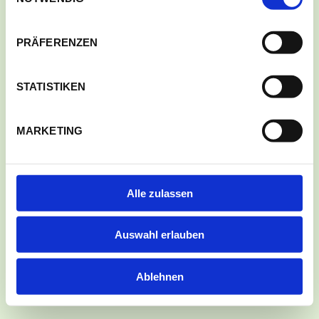
PRÄFERENZEN
© 2026
STATISTIKEN
KLEINGARTENVEREIN
KÖLN-WEIDENPESCH E.V.
Impressum
Datenschutz
MARKETING
Kontakt
Downloads
Alle zulassen
Gartensatzung
Auswahl erlauben
Ablehnen