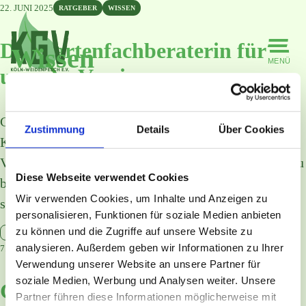
Skip
22. JUNI 2025
RATGEBER
WISSEN
to
the
content
Die Gartenfachberaterin für
Wissen
MENÜ
unseren Verein
Gemäß §2 Absatz 6 der Vereinssatzung hat der
Zustimmung
Details
Über Cookies
Kleingärtnerverein Köln-Weidenpesch e.V. die
Verpflichtung, seine Mitglieder fachlich zu beraten, zu
Diese Webseite verwendet Cookies
betreuen und zu schulen, soweit dies im Rahmen
Wir verwenden Cookies, um Inhalte und Anzeigen zu
seiner Möglichkeiten liegt. …
personalisieren, Funktionen für soziale Medien anbieten
zu können und die Zugriffe auf unsere Website zu
WEITERLESEN
analysieren. Außerdem geben wir Informationen zu Ihrer
7. MAI 2025
WISSEN
Verwendung unserer Website an unsere Partner für
soziale Medien, Werbung und Analysen weiter. Unsere
Gärtnern für Körper und Seele:
Partner führen diese Informationen möglicherweise mit